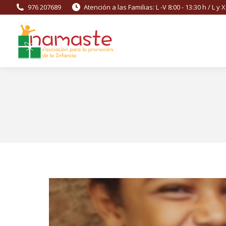
976 207689
Atención a las Familias: L -V 8:00 - 13:30 h / L y 