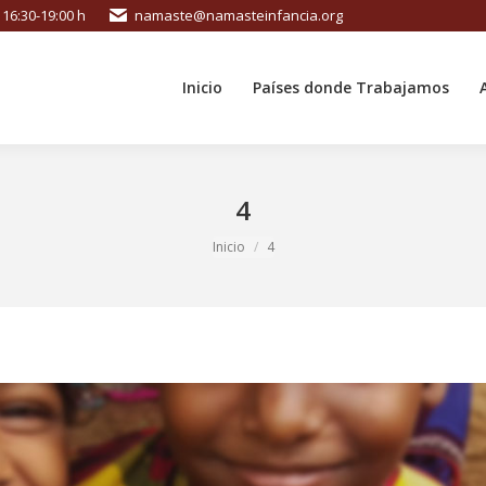
X 16:30-19:00 h
namaste@namasteinfancia.org
Inicio
Países donde Trabajamos
Inicio
Países donde Trabajamos
4
Estás aquí:
Inicio
4